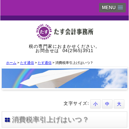
MENU
税の専門家におまかせください。
お問合せは
04(2965)3911
ホーム
>
たす通信
>
たす通信
> 消費税率引上げはいつ？
文字サイズ:
小
中
大
消費税率引上げはいつ？