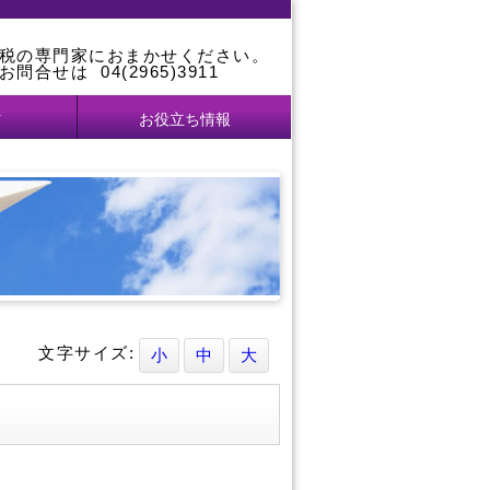
税の専門家におまかせください。
お問合せは
04(2965)3911
信
お役立ち情報
文字サイズ:
小
中
大