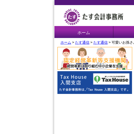
ホーム
ホーム
>
たす通信
>
たす通信
> 可愛いお孫