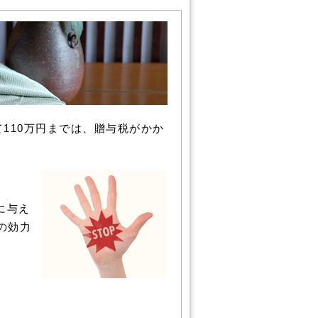
110万円までは、贈与税がかか
に与え
の効力